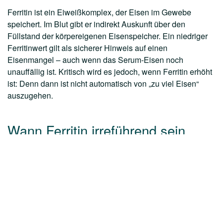
Ferritin ist ein Eiweißkomplex, der Eisen im Gewebe
speichert. Im Blut gibt er indirekt Auskunft über den
Füllstand der körpereigenen Eisenspeicher. Ein niedriger
Ferritinwert gilt als sicherer Hinweis auf einen
Eisenmangel – auch wenn das Serum-Eisen noch
unauffällig ist. Kritisch wird es jedoch, wenn Ferritin erhöht
ist: Denn dann ist nicht automatisch von „zu viel Eisen“
auszugehen.
Wann Ferritin irreführend sein
kann
Erhöhte Ferritinwerte können bei chronischen
Entzündungen (z. B. Rheuma), Infektionen,
Lebererkrankungen oder sogar Krebserkrankungen
auftreten. Besonders wichtig ist die Differenzierung bei
gleichzeitig erhöhtem CRP oder Kupfer: Hier spricht vieles