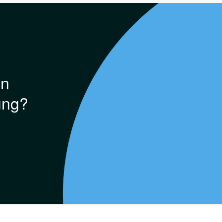
en
ung?